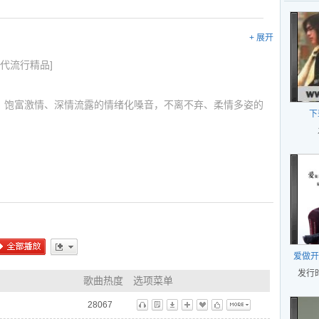
+ 展开
代流行精品]
饱富激情、深情流露的情绪化嗓音，不离不弃、柔情多姿的
下
力诠释情歌新典范。
人》一经推出，即被狂热追捧，成为年度流行全国的代表金曲
》 继续热血江湖，其舞曲版本成为全国酒吧DJ的至爱推荐……
网络情歌王子，凭借着自己的才情和努力，一再创下了当今网
《下辈子不做男人》、《穿越时空的爱情》等款款深情演唱的
，其中几首在百度等多个排行榜名列前茅。由此，易欣成为
爱做开
绎新典范已是不争的事实了。
全部播放
更多
发行时
歌曲热度
选项菜单
困的时候，专辑主打歌《下辈子不做男人》从一个独特的角
28067
听
歌
下
播
藏
标
更多