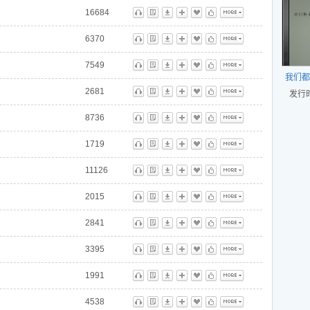
有时候也是一种沉痛的选择，在感情的十字路口，每个人都有
16684
角度考虑，得出一个结论：因为爱不是一厢情愿的事，即使爱
听
歌
下
播
藏
标
更多
6370
得放弃有时候也不失一种好的解脱方式；专辑另一首主打歌
听
歌
下
播
藏
标
更多
世今生的情缘，还有什么比这样的爱情更凄美呢？整张专辑每
7549
听
歌
下
播
藏
标
更多
我们都
代的挑战，而清新的旋律、多曲风的伴奏，又给整张专辑增添
2681
发行时
美、演绎独特的情歌专辑是你至爱的首选。
听
歌
下
播
藏
标
更多
8736
听
歌
下
播
藏
标
更多
下流行的经典MTV一张，并针对性地配有舞曲版、伴奏，绝
1719
听
歌
下
播
藏
标
更多
的朋友一定不能错过。
11126
听
歌
下
播
藏
标
更多
2015
听
歌
下
播
藏
标
更多
2841
听
歌
下
播
藏
标
更多
3395
听
歌
下
播
藏
标
更多
1991
听
歌
下
播
藏
标
更多
4538