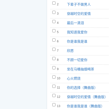
度，描绘了男人的一段难言之隐；爱
下辈子不做男人
2
过彷徨，《你的选择》切身从对方的
穿越时空的爱情
3
得再深，也要为对方留一点余地，懂
《穿越时空的爱情》则描绘了一段前
最后一滴泪
4
首歌曲都可以说是一个宣言，是向时
我知道我爱你
5
了不少时尚的魅力，相信这张制作精
你是谁我是谁
6
本张专辑包括易欣CD一张，另赠送时
欣愿
7
对是一张超值的精品专辑，喜欢流行
不顾一切爱你
8
坐在马桶抽烟喝茶
9
⊙易欣档案:
心火燃烧
10
姓名：张琪
你的选择（舞曲版）
11
艺名：易欣
穿越时空的爱情（舞曲版）
籍贯：浙江宁波
12
出生：12-10
你是谁我是谁（舞曲版）
13