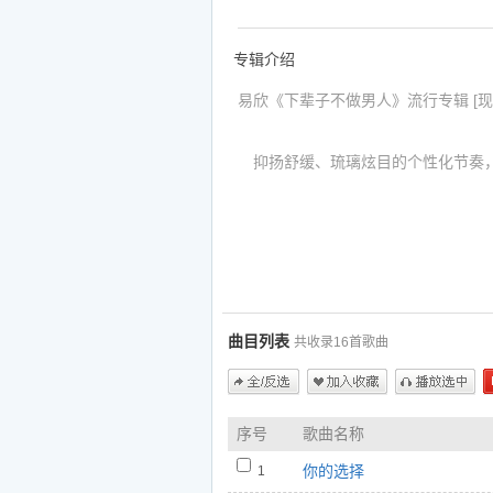
专辑介绍
易欣《下辈子不做男人》流行专辑 [现
抑扬舒缓、琉璃炫目的个性化节奏，
感性化尺度，易欣“易氏情歌”独具魅
2005年首支单曲《下辈子不做男
之一；2006年隆重推出《你的选择
易欣作为名副其实的最具演唱实力的
曲目列表
共收录16首歌曲
络点击视听的奇迹，《你的选择》、
歌曲被网友点击和下载达千万次之多
2007年华语乐坛最受期待的情歌演
全/反选
加入收藏
播放选中
序号
歌曲名称
谁说男人不动真情，男人也有为情所
你的选择
1