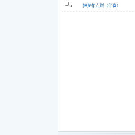
把梦想点燃（伴奏）
2