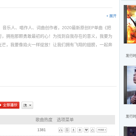
+ 展开
、音乐人、唱作人、词曲创作者，2020最新原创EP单曲《把
行，拥抱那颗勇敢最初的心！为找到自我存在的意义，我要为
光芒，我要像焰火一样绽放！让我们拥有飞翔的翅膀，一起奔
，让平凡的人不再孤单！渺小的我拥有巨人的勇敢，已看见焰
发行时间
行，拥抱那颗勇敢炙热的心！将所有困境化作我的坚定，我要
明的光芒，我要像焰火一样绽放！让我们拥有飞翔的翅膀，一
独家首发
燃》里的歌曲，可以把下面的歌曲连接发给你的朋友:
ml
全部播放
更多
发行时间
歌曲热度
选项菜单
ml
1381
听
歌
下
播
藏
标
更多