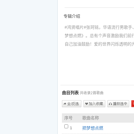
专辑介绍
#鸿贤唱片#张珂铭，华语流行男歌手
梦想点燃》。总有个声音激励我们前
自己加油鼓励！爱的世界闪烁透明的
跑一起飞翔！今天我将要把梦想点燃
火中的灿烂！我要冲破迷茫与梦想远
为我所爱的人努力！爱的世界闪烁透
起奔跑一起飞翔！鸿贤数字唱片全球
如果你喜欢张珂铭的专辑《把梦想点
曲目列表
共收录2首歌曲
1.把梦想点燃 - 张珂铭
https://www.5nd.com/ting/660338.ht
2.把梦想点燃（伴奏） - 张珂铭
全/反选
加入收藏
播放选中
序号
歌曲名称
https://www.5nd.com/ting/660339.ht
把梦想点燃
1