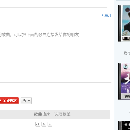
+ 展开
的歌曲，可以把下面的歌曲连接发给你的朋友:
发行
l
l
l
全部播放
更多
歌曲热度
选项菜单
l
听
歌
下