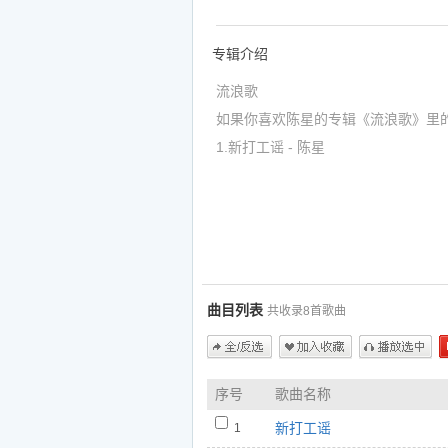
专辑介绍
流浪歌
如果你喜欢陈星的专辑《流浪歌》里
1.新打工谣 - 陈星
https://www.5nd.com/ting/10511.html
2.孤单地走 - 陈星
https://www.5nd.com/ting/10512.htm
3.傻瓜 - 陈星
https://www.5nd.com/ting/10513.htm
曲目列表
共收录8首歌曲
4.伤心泪 - 陈星
https://www.5nd.com/ting/10514.htm
5.爱恨缠绵 - 陈星
全/反选
加入收藏
播放选中
序号
歌曲名称
https://www.5nd.com/ting/10515.htm
6.没有恋爱的孩子 - 陈星
新打工谣
1