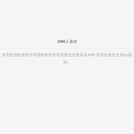
1006
人喜欢
本页提供的是歌手草原牧歌的月亮走我也走歌词文本和 月亮走我也走 的lrc歌
词。