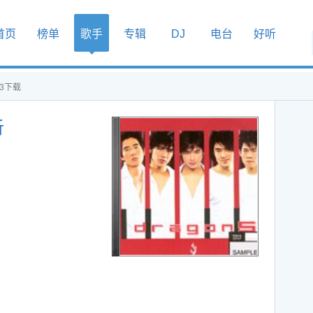
首页
榜单
歌手
专辑
DJ
电台
好听
p3下载
听