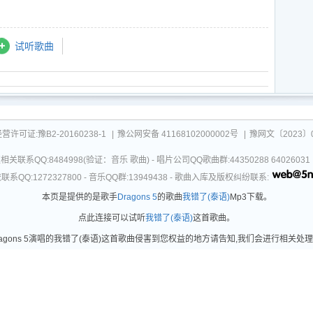
试听歌曲
可证:豫B2-20160238-1
|
豫公网安备 41168102000002号
|
豫网文〔2023〕0
关联系QQ:8484998(验证：音乐 歌曲) - 唱片公司QQ歌曲群:44350288 64026
系QQ:1272327800 - 音乐QQ群:13949438 - 歌曲入库及版权纠纷联系:
本页是提供的是歌手
Dragons 5
的歌曲
我错了(泰语)
Mp3下载。
点此连接可以试听
我错了(泰语)
这首歌曲。
gons 5演唱的我错了(泰语)这首歌曲侵害到您权益的地方请告知,我们会进行相关处理。更