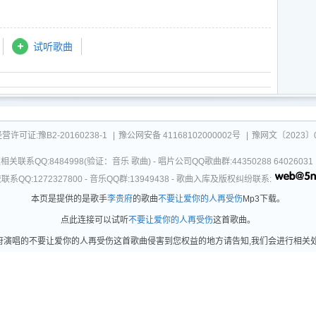
试听歌曲
可证:豫B2-20160238-1
|
豫公网安备 41168102000002号
|
豫网文〔2023〕0
关联系QQ:8484998(验证：音乐 歌曲) - 唱片公司QQ歌曲群:44350288 64026
系QQ:1272327800 - 音乐QQ群:13949438 - 歌曲入库及版权纠纷联系:
本页是提供的是歌手
李贵府
的歌曲
不要让爱你的人再受伤
Mp3下载。
点此连接可以试听
不要让爱你的人再受伤
这首歌曲。
演唱的不要让爱你的人再受伤这首歌曲侵害到您权益的地方请告知,我们会进行相关处理。更