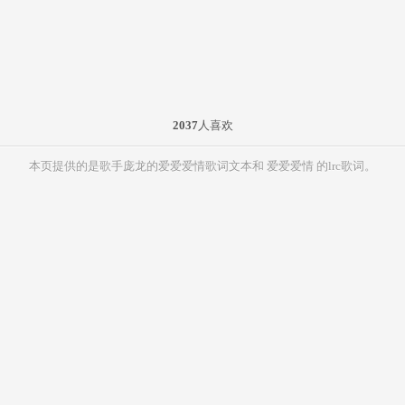
2037
人喜欢
本页提供的是歌手庞龙的爱爱爱情歌词文本和 爱爱爱情 的lrc歌词。