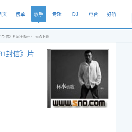
首页
榜单
歌手
专辑
DJ
电台
好听
1封信》片尾主题曲） mp3下载
81封信》片