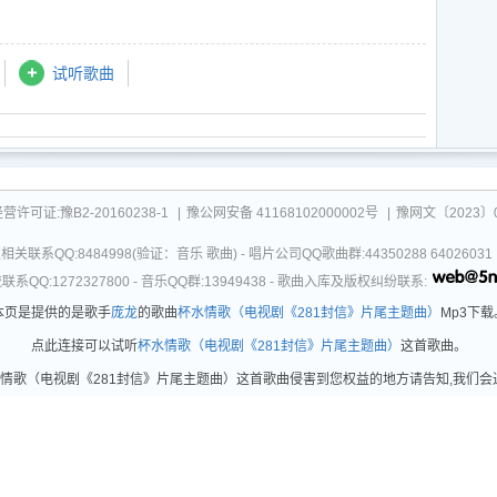
试听歌曲
可证:豫B2-20160238-1
|
豫公网安备 41168102000002号
|
豫网文〔2023〕0
关联系QQ:8484998(验证：音乐 歌曲) - 唱片公司QQ歌曲群:44350288 64026
系QQ:1272327800 - 音乐QQ群:13949438 - 歌曲入库及版权纠纷联系:
本页是提供的是歌手
庞龙
的歌曲
杯水情歌（电视剧《281封信》片尾主题曲）
Mp3下载
点此连接可以试听
杯水情歌（电视剧《281封信》片尾主题曲）
这首歌曲。
歌（电视剧《281封信》片尾主题曲）这首歌曲侵害到您权益的地方请告知,我们会进行相