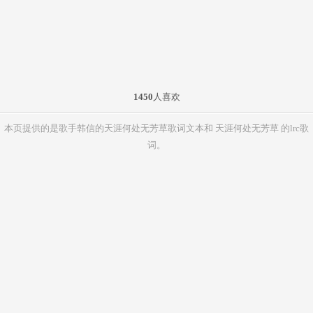
1450
人喜欢
本页提供的是歌手韩信的天涯何处无芳草歌词文本和 天涯何处无芳草 的lrc歌
词。