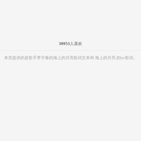
30953
人喜欢
本页提供的是歌手李宇春的海上的月亮歌词文本和 海上的月亮 的lrc歌词。