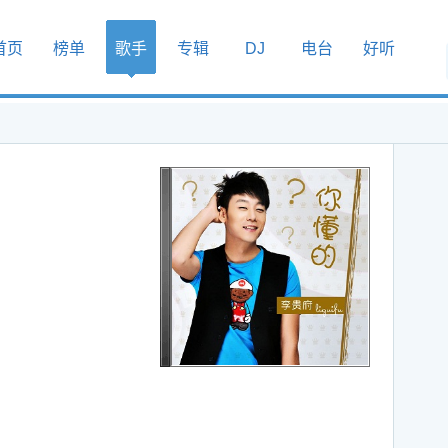
首页
榜单
歌手
专辑
DJ
电台
好听