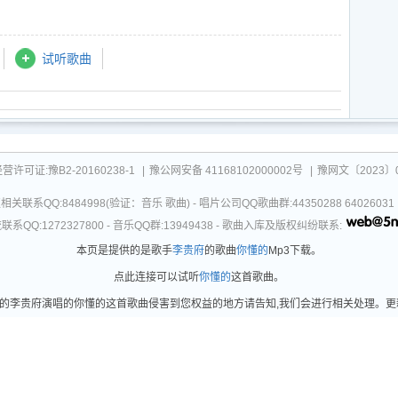
试听歌曲
可证:豫B2-20160238-1
|
豫公网安备 41168102000002号
|
豫网文〔2023〕0
关联系QQ:8484998(验证：音乐 歌曲) - 唱片公司QQ歌曲群:44350288 64026
系QQ:1272327800 - 音乐QQ群:13949438 - 歌曲入库及版权纠纷联系:
本页是提供的是歌手
李贵府
的歌曲
你懂的
Mp3下载。
点此连接可以试听
你懂的
这首歌曲。
李贵府演唱的你懂的这首歌曲侵害到您权益的地方请告知,我们会进行相关处理。更新时间