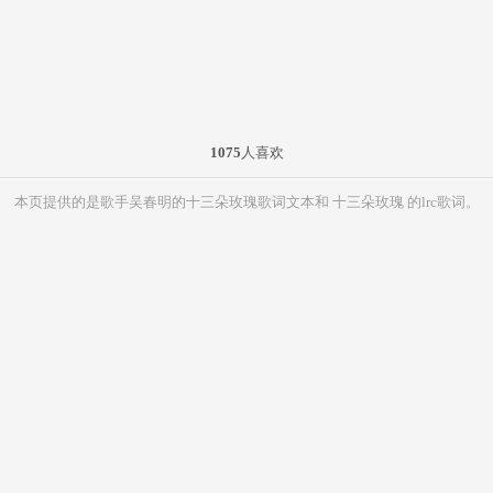
1075
人喜欢
本页提供的是歌手吴春明的十三朵玫瑰歌词文本和 十三朵玫瑰 的lrc歌词。