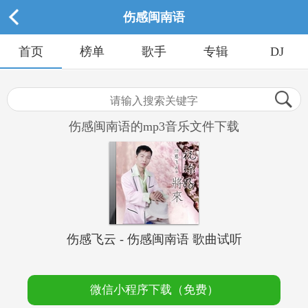
伤感闽南语
首页
榜单
歌手
专辑
DJ
伤感闽南语的mp3音乐文件下载
伤感飞云 - 伤感闽南语 歌曲试听
微信小程序下载（免费）