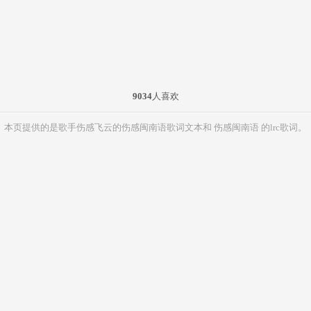
9034
人喜欢
本页提供的是歌手伤感飞云的伤感闽南语歌词文本和 伤感闽南语 的lrc歌词。