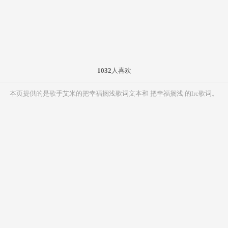
1032
人喜欢
本页提供的是歌手艾米的把幸福搁浅歌词文本和 把幸福搁浅 的lrc歌词。