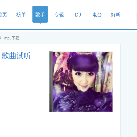
首页
榜单
歌手
专辑
DJ
电台
好听
） mp3下载
） 歌曲试听