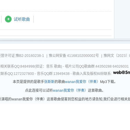
试听歌曲
可证:豫B2-20160238-1
|
豫公网安备 41168102000002号
|
豫网文〔2023〕0
关联系QQ:8484998(验证：音乐 歌曲) - 唱片公司QQ歌曲群:44350288 64026
系QQ:1272327800 - 音乐QQ群:13949438 - 歌曲入库及版权纠纷联系:
本页是提供的是歌手
张斯斯
的歌曲
wanan我爱你（伴奏）
Mp3下载。
点此连接可以试听
wanan我爱你（伴奏）
这首歌曲。
唱的wanan我爱你（伴奏）这首歌曲侵害到您权益的地方请告知,我们会进行相关处理。