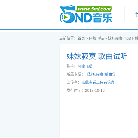
首页
当前位置：
首页
>
阿峻飞猫
>
妹妹寂寞 mp3下
妹妹寂寞 歌曲试听
歌手：
阿峻飞猫
所属专辑：
《妹妹寂寞(单曲)》
上传者：
点此查看上传者信息
发行时间：2013-10-16