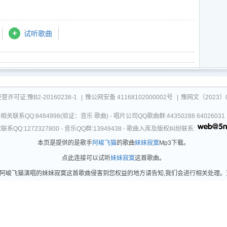
试听歌曲
可证:豫B2-20160238-1
|
豫公网安备 41168102000002号
|
豫网文〔2023〕0
关联系QQ:8484998(验证：音乐 歌曲) - 唱片公司QQ歌曲群:44350288 64026
系QQ:1272327800 - 音乐QQ群:13949438 - 歌曲入库及版权纠纷联系:
本页是提供的是歌手
阿峻飞猫
的歌曲
妹妹寂寞
Mp3下载。
点此连接可以试听
妹妹寂寞
这首歌曲。
峻飞猫演唱的妹妹寂寞这首歌曲侵害到您权益的地方请告知,我们会进行相关处理。更新时