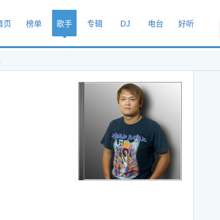
首页
榜单
歌手
专辑
DJ
电台
好听
载