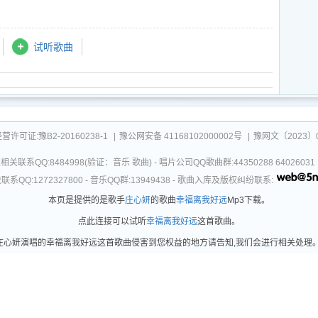
试听歌曲
可证:豫B2-20160238-1
|
豫公网安备 41168102000002号
|
豫网文〔2023〕0
关联系QQ:8484998(验证：音乐 歌曲) - 唱片公司QQ歌曲群:44350288 64026
系QQ:1272327800 - 音乐QQ群:13949438 - 歌曲入库及版权纠纷联系:
本页是提供的是歌手
庄心妍
的歌曲
幸福离我好远
Mp3下载。
点此连接可以试听
幸福离我好远
这首歌曲。
心妍演唱的幸福离我好远这首歌曲侵害到您权益的地方请告知,我们会进行相关处理。更新时