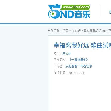
首页
当前位置：
首页
>
庄心妍
>
幸福离我好远 mp3
幸福离我好远 歌曲试
歌手：
庄心妍
所属专辑：
《一直想着他》
上传者：
点此查看上传者信息
发行时间：2013-11-26