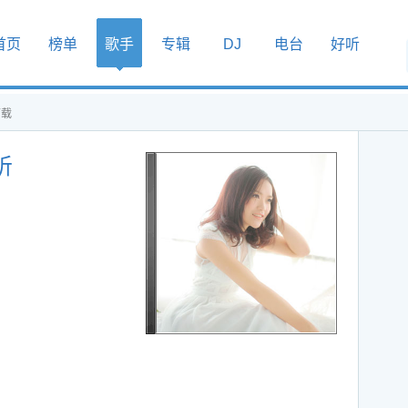
首页
榜单
歌手
专辑
DJ
电台
好听
下载
听