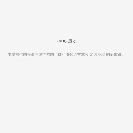
2418
人喜欢
本页提供的是歌手张世杰的足球小将歌词文本和 足球小将 的lrc歌词。