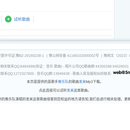
试听歌曲
可证:豫B2-20160238-1
|
豫公网安备 41168102000002号
|
豫网文〔2023〕0
关联系QQ:8484998(验证：音乐 歌曲) - 唱片公司QQ歌曲群:44350288 64026
系QQ:1272327800 - 音乐QQ群:13949438 - 歌曲入库及版权纠纷联系:
本页是提供的是歌手
推乐队
的歌曲
发呆
Mp3下载。
点此连接可以试听
发呆
这首歌曲。
的推乐队演唱的发呆这首歌曲侵害到您权益的地方请告知,我们会进行相关处理。更新时间：