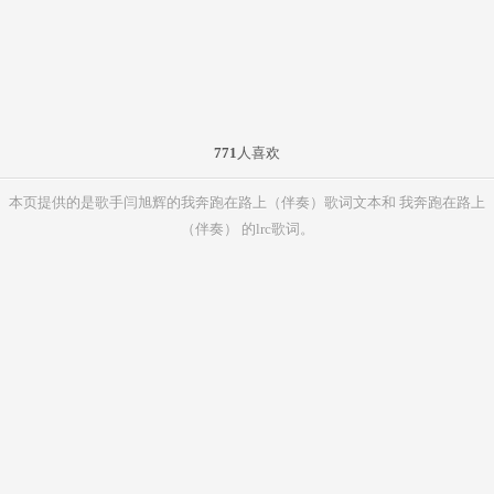
771
人喜欢
本页提供的是歌手闫旭辉的我奔跑在路上（伴奏）歌词文本和 我奔跑在路上
（伴奏） 的lrc歌词。