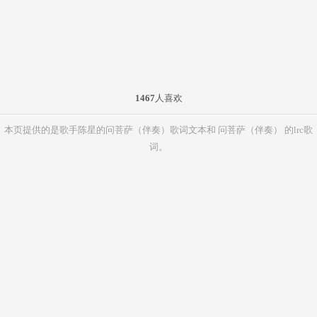
1467
人喜欢
本页提供的是歌手陈星的问菩萨（伴奏）歌词文本和 问菩萨（伴奏） 的lrc歌
词。