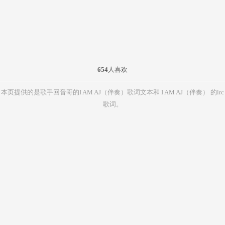
654
人喜欢
本页提供的是歌手回音哥的I AM AJ（伴奏）歌词文本和 I AM AJ（伴奏） 的lrc
歌词。