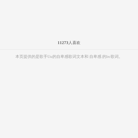
11273
人喜欢
本页提供的是歌手Uu的自卑感歌词文本和 自卑感 的lrc歌词。