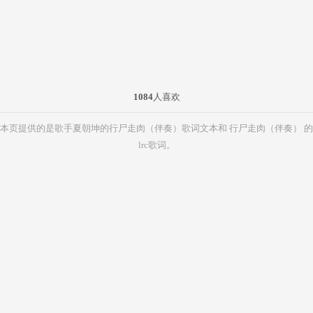
1084
人喜欢
本页提供的是歌手夏朝坤的行尸走肉（伴奏）歌词文本和 行尸走肉（伴奏） 的
lrc歌词。