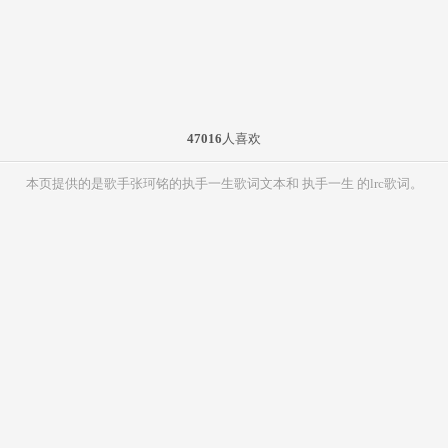
47016
人喜欢
本页提供的是歌手张珂铭的执手一生歌词文本和 执手一生 的lrc歌词。