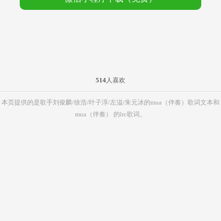
514
人喜欢
本页提供的是歌手刘俊麟/徐浩/叶子淳/左溢/朱元冰的mua（伴奏）歌词文本和
mua（伴奏） 的lrc歌词。