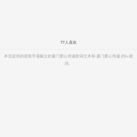
77
人喜欢
本页提供的是歌手蒲毓文的厦门爱心传递歌词文本和 厦门爱心传递 的lrc歌
词。