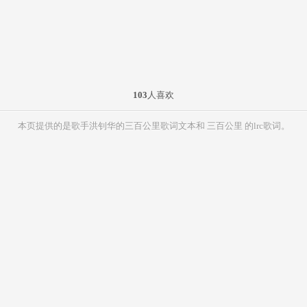
103
人喜欢
本页提供的是歌手洪钊华的三百公里歌词文本和 三百公里 的lrc歌词。