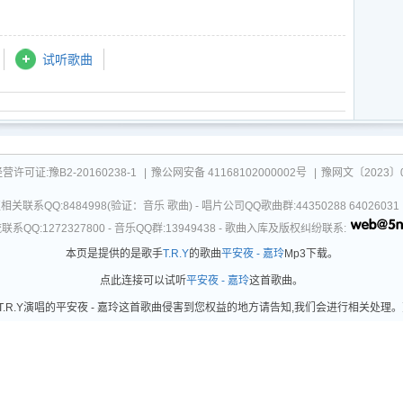
试听歌曲
可证:豫B2-20160238-1
|
豫公网安备 41168102000002号
|
豫网文〔2023〕0
关联系QQ:8484998(验证：音乐 歌曲) - 唱片公司QQ歌曲群:44350288 64026
系QQ:1272327800 - 音乐QQ群:13949438 - 歌曲入库及版权纠纷联系:
本页是提供的是歌手
T.R.Y
的歌曲
平安夜 - 嘉玲
Mp3下载。
点此连接可以试听
平安夜 - 嘉玲
这首歌曲。
R.Y演唱的平安夜 - 嘉玲这首歌曲侵害到您权益的地方请告知,我们会进行相关处理。更新