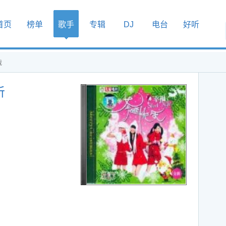
首页
榜单
歌手
专辑
DJ
电台
好听
载
听