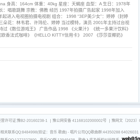
a 身高：164cm 体重：40kg 星座：天蝎座 血型：A 生日：1978年
长：唱歌跳舞 宗教：佛教 经历 1997年拍摄广告起家 1998年加入
1年起进入电视圈拍摄电视剧 组合： 1998 “3EP美少女”：婷婷（封婷
三朵花：林韦君、许玮伦、婷婷 当过模特，演员 2001年主持过台视
过《数位游戏王》 广告作品 1998 《火果汁》《统一多果汁饮料》
欧香法式咖啡》《HELLO KITTY信用卡》 2007 《莎莎亚椰奶》
可证:豫B2-20160238-1
|
豫公网安备 41168102000002号
|
豫网文〔2023〕0
关联系QQ:8484998(验证：音乐 歌曲) - 唱片公司QQ歌曲群:44350288 64026