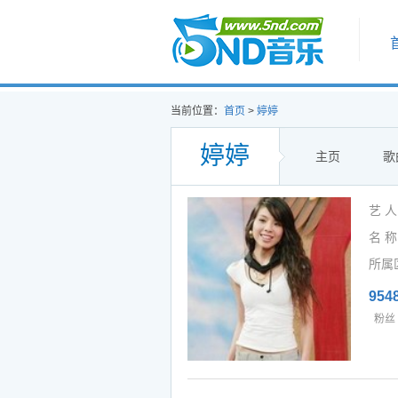
首页
当前位置：
首页
>
婷婷
婷婷
主页
歌
艺 
名 称:
所属
954
粉丝