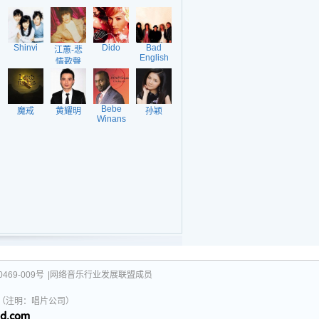
Shinvi
Dido
Bad
江蕙-悲
English
情歌聲
Bebe
魔戒
黄耀明
孙颖
Winans
469-009号
|网络音乐行业发展联盟成员
031（注明：唱片公司）