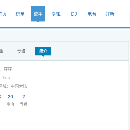
首页
榜单
歌手
专辑
DJ
电台
好听
曲
专辑
简介
人：婷婷
 Tina
区域：中国大陆
8
20
2
歌曲
专辑