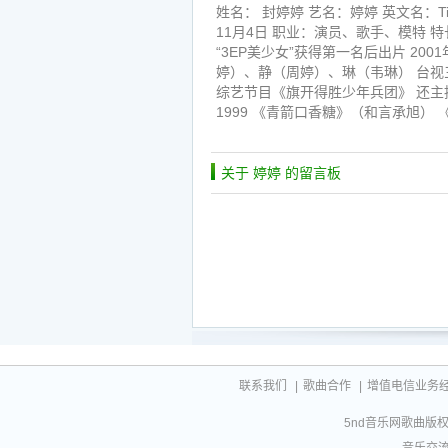
姓名： 封婷婷 艺名：婷婷 英文名：Tin
11月4日 职业：演员、歌手、模特 特
“3EP美少女”获得第一名后出片 200
婷）、静（周婷）、琳（韦琳） 台视
综艺节目《旗开得胜少年兵团》 还主持
1999 《青箭口香糖》（和言承旭） 《
关于 婷婷 的留言板
联系我们
|
歌曲合作
|
增值电信业务经营许
5nd音乐网歌曲版权相