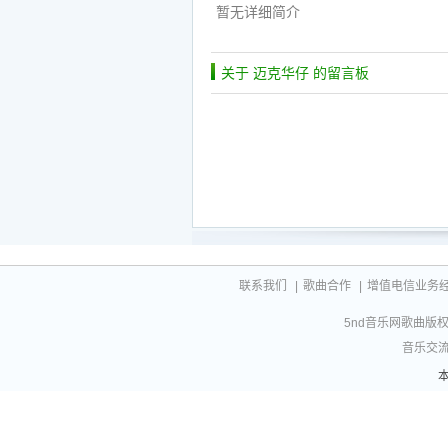
暂无详细简介
关于 迈克华仔 的留言板
联系我们
|
歌曲合作
|
增值电信业务经营许
5nd音乐网歌曲版权相
音乐交流联