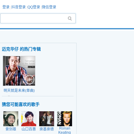
登录
|
抖音登录
|
QQ登录
|
微信登录
迈克华仔 的热门专辑
明天就是未来(单曲)
日期：2012-06-05
猜您可能喜欢的歌手
Ronan
曾剑雄
山口百惠
崇基崇德
Keating