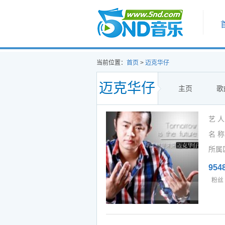
首页
当前位置：
首页
>
迈克华仔
迈克华仔
主页
歌
艺 
名 称
所属
954
粉丝