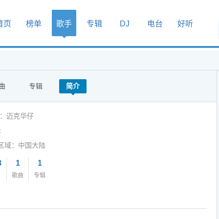
首页
榜单
歌手
专辑
DJ
电台
好听
曲
专辑
简介
人：迈克华仔
:
区域：中国大陆
8
1
1
歌曲
专辑