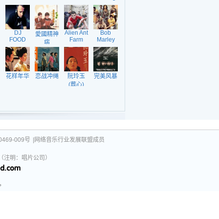
DJ
Alien Ant
Bob
愛國精神
FOOD
Farm
Marley
病
The
Wailers
花样年华
恋战冲绳
阮玲玉
完美风暴
(葬心)
469-009号
|网络音乐行业发展联盟成员
031（注明：唱片公司）
。