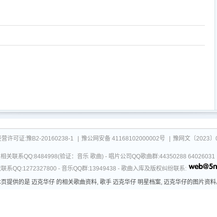
可证:豫B2-20160238-1
|
豫公网安备 41168102000002号
|
豫网文〔2023〕0
关联系QQ:8484998(验证：音乐 歌曲) - 唱片公司QQ歌曲群:44350288 64026
系QQ:1272327800 - 音乐QQ群:13949438 - 歌曲入库及版权纠纷联系:
本页提供的是 迈克华仔 的相关歌曲资料, 歌手 迈克华仔 明星档案, 迈克华仔的图片资料