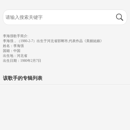
李海强歌手简介:
李海强，（1980-2-7）出生于河北省邯郸市,代表作品《美丽姑娘》
姓名：李海强
国籍：中国
出生地：河北省
出生日期：1980年2月7日
该歌手的专辑列表