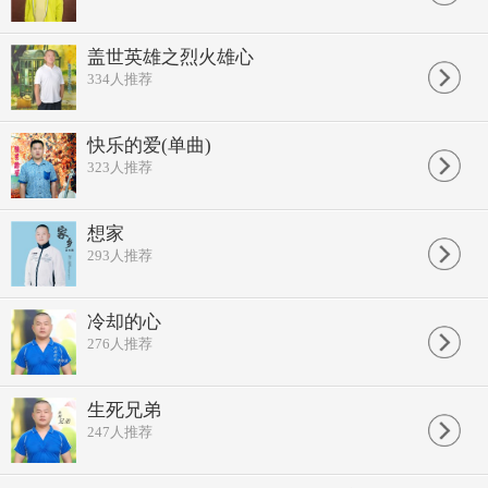
盖世英雄之烈火雄心
334
人推荐
快乐的爱(单曲)
323
人推荐
想家
293
人推荐
冷却的心
276
人推荐
生死兄弟
247
人推荐