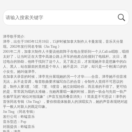
津亭歌手简介:
津亭，出生于1985年12月19日，15岁时被加拿大制作人卡曼发现，音乐天分显
现。2002年发行同名专辑《Jin Ting 》
2001年二月，加拿大制作人卡曼说他前阵子在电台里听到一个人Call-in唱歌，唱得
太好了，让当时正在大雪中高速公路上开车的他差点给撞到了电线杆。次日，透
过电台的协助，他终于找到了这个人。见了面之后，才发现她并非是想象中的白
人、黑人，站在眼前的竟然是个华人；她不是20、25岁，却只是一个刚满15岁的
小女生。她叫做津亭。
在加拿大录音的时候，津亭充分展现她的另一个才华——合音。津亭她不但音准
无比，从不走音调，每首歌曲要求编写自己的合音；令制作人觉得不可思议的
是，制作人要3度、5度、7度、9度音，她立刻唱给你，而且准的不得了。更可怕
的是，常常因为唱的太准确，当她再重唱一遍的时候，新的一轨会与先前一轨产
生极罕见的“相位对抵现象”（声音互抵而叠音消失）！简直是不可思议！津亭的
首张同名专辑《Jin Ting》，要你彻底体验新人的演唱实力，她的声音表现绝对超
乎一般人对新人的既定印象。
Jin Ting （同名专辑）
发行公司：蚱蜢音乐
音乐型态：Pop
封面提供：蚱蜢音乐
歌手：津亭