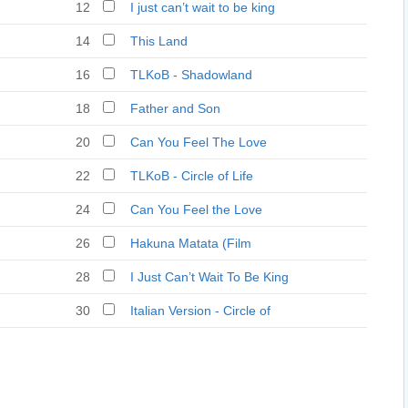
12
I just can’t wait to be king
14
This Land
16
TLKoB - Shadowland
18
Father and Son
20
Can You Feel The Love
Tonight (Remix)
22
TLKoB - Circle of Life
24
Can You Feel the Love
Tonight
26
Hakuna Matata (Film
Version)
28
I Just Can’t Wait To Be King
(E. J.)
30
Italian Version - Circle of
Life