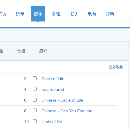
首页
榜单
歌手
专辑
DJ
电台
好听
曲
专辑
简介
全部歌曲
2
Circle of Life
4
be prepared
6
Chinese - Circle of Life
8
Chinese - Can You Feel the
Love Tonight
10
circle of life