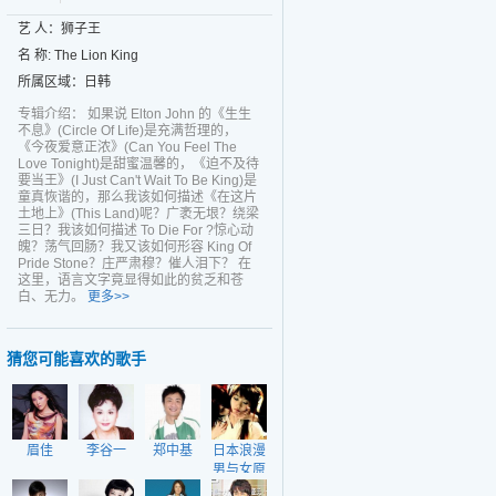
艺 人：狮子王
名 称: The Lion King
所属区域：日韩
专辑介绍： 如果说 Elton John 的《生生
不息》(Circle Of Life)是充满哲理的，
《今夜爱意正浓》(Can You Feel The
Love Tonight)是甜蜜温馨的，《迫不及待
要当王》(I Just Can't Wait To Be King)是
童真恢谐的，那么我该如何描述《在这片
土地上》(This Land)呢？广袤无垠？绕梁
三日？我该如何描述 To Die For ?惊心动
魄？荡气回肠？我又该如何形容 King Of
Pride Stone？庄严肃穆？催人泪下？ 在
这里，语言文字竟显得如此的贫乏和苍
白、无力。
更多>>
猜您可能喜欢的歌手
眉佳
李谷一
郑中基
日本浪漫
男与女原
创作精选