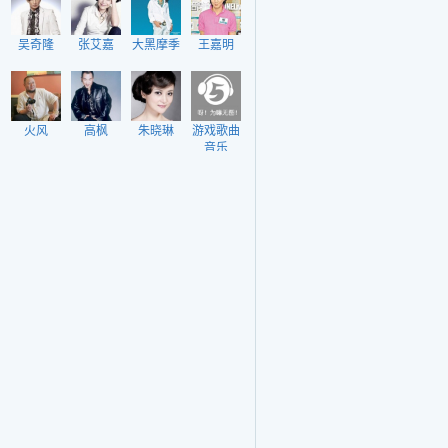
吴奇隆
张艾嘉
大黑摩季
王嘉明
火风
高枫
朱晓琳
游戏歌曲
音乐