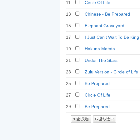
11
Circle Of Life
13
Chinese - Be Prepared
15
Elephant Graveyard
17
I Just Can't Wait To Be King
19
Hakuna Matata
21
Under The Stars
23
Zulu Version - Circle of Life
25
Be Prepared
27
Circle Of Life
29
Be Prepared