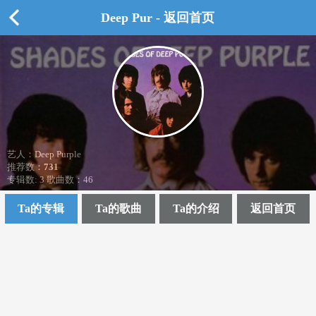
Deep Pur - 返回首页
艺人：Deep Purple
推荐数：
731
专辑数: 3 歌曲数：46
Ta的专辑
Ta的歌曲
Ta的介绍
返回首页