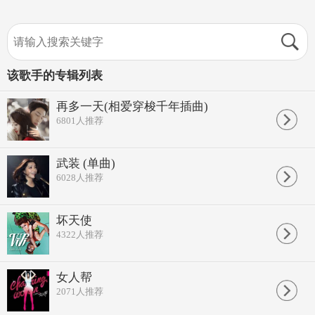
该歌手的专辑列表
再多一天(相爱穿梭千年插曲)
6801
人推荐
武装 (单曲)
6028
人推荐
坏天使
4322
人推荐
女人帮
2071
人推荐