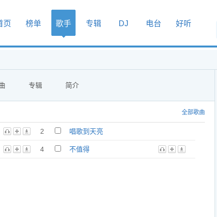
首页
榜单
歌手
专辑
DJ
电台
好听
曲
专辑
简介
全部歌曲
2
唱歌到天亮
4
不值得