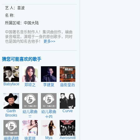
艺 人：喜波
名 称:
所属区域：中国大陆
中国著名音乐制作人！集词曲创作，编曲
录音缩混，演唱于一身的原创歌手，同时
也是国内知名吉他手！
更多>>
猜您可能喜欢的歌手
Babyface
郑琼之
李建复
庙街皇后
Garth
Curve
幼儿歌曲
幼儿歌曲
Brooks
三
十四
Mya
Aerosmith
闽南语精
徐若瑄