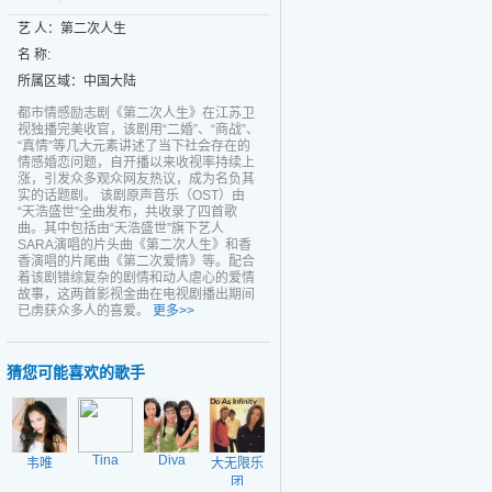
艺 人：第二次人生
名 称:
所属区域：中国大陆
都市情感励志剧《第二次人生》在江苏卫
视独播完美收官，该剧用“二婚”、“商战”、
“真情”等几大元素讲述了当下社会存在的
情感婚恋问题，自开播以来收视率持续上
涨，引发众多观众网友热议，成为名负其
实的话题剧。 该剧原声音乐（OST）由
“天浩盛世”全曲发布，共收录了四首歌
曲。其中包括由“天浩盛世”旗下艺人
SARA演唱的片头曲《第二次人生》和香
香演唱的片尾曲《第二次爱情》等。配合
着该剧错综复杂的剧情和动人虐心的爱情
故事，这两首影视金曲在电视剧播出期间
已虏获众多人的喜爱。
更多>>
猜您可能喜欢的歌手
Tina
Diva
韦唯
大无限乐
团