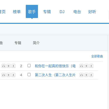
首页
榜单
歌手
专辑
DJ
电台
好听
曲
专辑
简介
全部歌曲
2
和你在一起真的很快乐（电
视剧第二次人生插曲） - 潘
鹏展
4
第二次人生（第二次人生片
头曲) - SARA