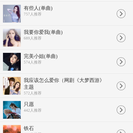
有些人(单曲)
757
人推荐
我要你爱我(单曲)
689
人推荐
完美小姐(单曲)
574
人推荐
我应该怎么爱你（网剧《大梦西游》
主题
572
人推荐
只愿
442
人推荐
铁石