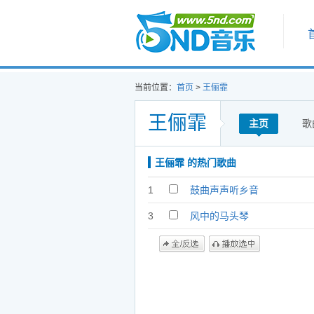
首页
当前位置：
首页
>
王俪霏
王俪霏
主页
歌
王俪霏 的热门歌曲
1
鼓曲声声听乡音
3
风中的马头琴