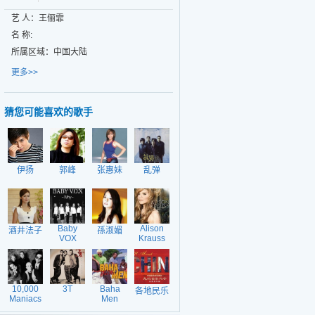
艺 人：王俪霏
名 称:
所属区域：中国大陆
更多>>
猜您可能喜欢的歌手
伊扬
郭峰
张惠妹
乱弹
Baby
Alison
酒井法子
孫淑媚
VOX
Krauss
10,000
3T
Baha
各地民乐
Maniacs
Men