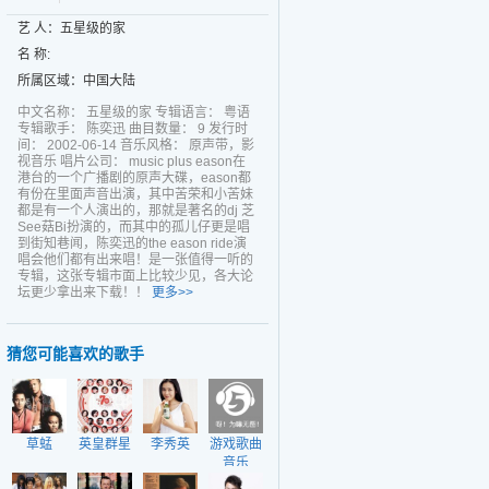
艺 人：五星级的家
名 称:
所属区域：中国大陆
中文名称： 五星级的家 专辑语言： 粤语
专辑歌手： 陈奕迅 曲目数量： 9 发行时
间： 2002-06-14 音乐风格： 原声带，影
视音乐 唱片公司： music plus eason在
港台的一个广播剧的原声大碟，eason都
有份在里面声音出演，其中苦荣和小苦妹
都是有一个人演出的，那就是著名的dj 芝
See菇Bi扮演的，而其中的孤儿仔更是唱
到街知巷闻，陈奕迅的the eason ride演
唱会他们都有出来唱！是一张值得一听的
专辑，这张专辑市面上比较少见，各大论
坛更少拿出来下载！！
更多>>
猜您可能喜欢的歌手
草蜢
英皇群星
李秀英
游戏歌曲
音乐