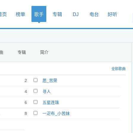
首页
榜单
歌手
专辑
DJ
电台
好听
曲
专辑
简介
全部歌曲
2
愿_苦荣
4
寻人
6
五星连珠
吴
8
一疋布_小苦妹