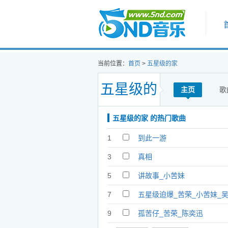
首页
当前位置：
首页
>
五星级的家
五星级的
主页
歌
五星级的家 的热门歌曲
家
1
到此一游
3
真相
5
讲故事_小苦妹
7
五星级迫爆_苦荣_小苦妹_
君
9
孤苦仔_苦荣_陈奕迅