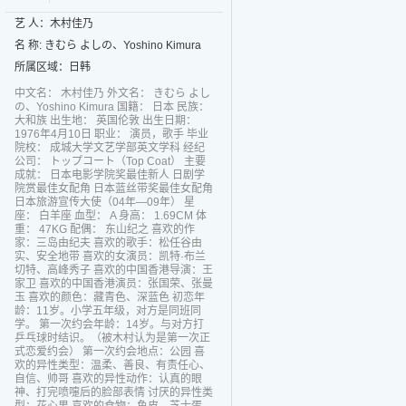
艺 人：木村佳乃
名 称: きむら よしの、Yoshino Kimura
所属区域：日韩
中文名： 木村佳乃 外文名： きむら よし
の、Yoshino Kimura 国籍： 日本 民族：
大和族 出生地： 英国伦敦 出生日期：
1976年4月10日 职业： 演员，歌手 毕业
院校： 成城大学文艺学部英文学科 经纪
公司： トップコート（Top Coat） 主要
成就： 日本电影学院奖最佳新人 日剧学
院赏最佳女配角 日本蓝丝带奖最佳女配角
日本旅游宣传大使（04年—09年） 星
座： 白羊座 血型： A 身高： 1.69CM 体
重： 47KG 配偶： 东山纪之 喜欢的作
家：三岛由纪夫 喜欢的歌手：松任谷由
实、安全地带 喜欢的女演员：凯特·布兰
切特、高峰秀子 喜欢的中国香港导演：王
家卫 喜欢的中国香港演员：张国荣、张曼
玉 喜欢的颜色：藏青色、深蓝色 初恋年
龄：11岁。小学五年级，对方是同班同
学。 第一次约会年龄：14岁。与对方打
乒乓球时结识。（被木村认为是第一次正
式恋爱约会） 第一次约会地点：公园 喜
欢的异性类型：温柔、善良、有责任心、
自信、帅哥 喜欢的异性动作：认真的眼
神、打完喷嚏后的脸部表情 讨厌的异性类