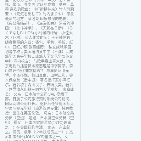
型：花心男 喜欢的食物：鱼皮、芝士蛋
糕、鳖汤、荞麦面 讨厌的食物：纳豆、草
莓 喜欢的歌曲：《打起精神来》竹内玛莉
亚（《元気を出して》竹内まりや） 印象
最深的地方：摩洛哥 印象最深的电影：
《夜幕降临前》、《深海长眠》 常看的漫
画：《北斗神拳》、《无赖布鲁斯》（ろ
くでなしBLUES) 小时候的绰号：小佳大
木（巨树） 私人化妆时间：十分钟左右
随身携带的东西：钱包、手机、手帕、纸
巾、口红护膜 教育经历： 私立成城学园
初等学校→美国纽约某中学（不详）→成
城学园高等学校→成城大学文艺学部英文
学科 圈内校友： 与歌手森山直太朗、东
京电视台播音员水原惠理是中学同学。森
山曾评价她“非常优秀”！ 与演员及川光
博、小泽征悦、鹤田真由、田村正和、铃
木保奈美（后中退） 著名指挥家小泽征
尔。著名歌手森山良子、岩崎良美。著名
日剧导演永山耕三同为大学校友。 家庭成
员： 父亲：日本航空公司(JAL)高级干
部。日航子公司旅行预约系统公司访问、
国际网络公司社长。 退休后任铃鹿国际大
学国际观光学科（旅游管理专业）特聘教
授；出生在英国伦敦。 母亲：日本航空乘
务员（空姐） 姐姐：日本航空乘务员（空
姐） 祖父：日本国家旅游局(JNTO)理事
之一；在美国纽约生活。 丈夫：东山纪
之。演员，歌手（少年队成员之一）；杰
尼斯事务所(JOHNNYS)董事之一。 女