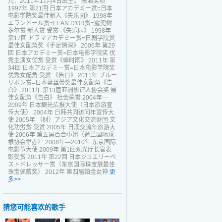
儿：2011年11月4日出生。 表演奖项
1997年 第21回 日本アカデミー赏=日本
电影学院奖最佳新人《失乐园》 1998年
エランドール赏=ELAN D'OR赏=露兜树
多尔赏 新人赏 受赏 《失乐园》 1998年
第17回 ドラマアカデミー赏=日剧学院赏
最佳女配角奖《手足情深》 2006年 第29
回 日本アカデミー赏=日本电影学院奖 优
秀主演女优赏 受赏《蝉时雨》 2011年 第
34回 日本アカデミー赏=日本电影学院奖
优秀女配角 受赏 《告白》 2011年 ブルー
リボン赏=日本蓝丝带奖最佳女配角《告
白》 2011年 第13届亚洲影评人协会奖 最
佳女配角《告白》 社会荣誉 2004年—
2009年 日本観光広报大使（日本旅游宣
传大使） 2004年 日韩共同访问年宣传大
使 2005年 （财）アジア文化交流财団 文
化功労赏 受赏 2005年 日澳交流年旅游大
使 2006年 第五届百合小姐（荷兰国际球
根协会举办） 2008年—2010年 东京国际
电影节大使 2009年 第1回观光厅长官表
彰受赏 2011年 第22回 日本ジュエリーベ
ストドレッサー赏（东京国际珠宝展最佳
珠宝佩戴奖） 2012年 第四届铂金女神
更
多>>
猜您可能喜欢的歌手