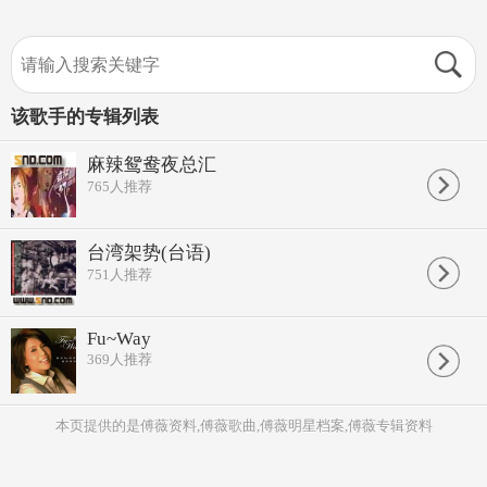
该歌手的专辑列表
麻辣鸳鸯夜总汇
765
人推荐
台湾架势(台语)
751
人推荐
Fu~Way
369
人推荐
本页提供的是傅薇资料,傅薇歌曲,傅薇明星档案,傅薇专辑资料