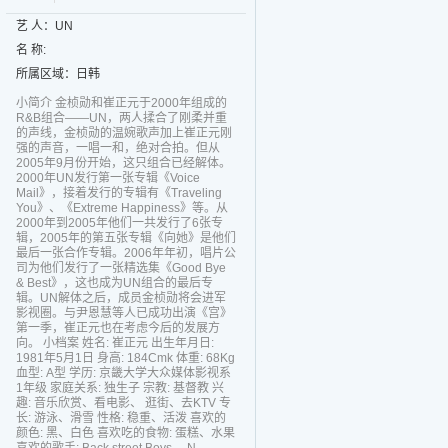
艺 人：UN
名 称:
所属区域：日韩
小简介 金桢勋和崔正元于2000年组成的
R&B组合——UN，两人揉合了刚柔并重
的声线，金桢勋的温婉歌声加上崔正元刚
强的声音，一唱一和，绝对合拍。但从
2005年9月份开始，这只组合已经解体。
2000年UN发行第一张专辑《Voice
Mail》，接着发行的专辑有《Traveling
You》、《Extreme Happiness》等。从
2000年到2005年他们一共发行了6张专
辑，2005年的第五张专辑《向她》是他们
最后一张合作专辑。2006年年初，唱片公
司为他们发行了一张精选集《Good Bye
& Best》，这也成为UN组合的最后专
辑。UN解体之后，成员金桢勋将会进军
影视圈。与尹恩慧等人已成功出演《宫》
第一季，崔正元也在考虑今后的发展方
向。 小档案 姓名: 崔正元 出生年月日:
1981年5月1日 身高: 184Cmk 体重: 68Kg
血型: A型 学历: 京畿大学大众媒体影视系
1年级 家庭关系: 独生子 宗教: 基督教 兴
趣: 音乐欣赏、看电影、 逛街、去KTV 专
长: 游泳、滑雪 性格: 稳重、活泼 喜欢的
颜色: 黑、白色 喜欢吃的食物: 蛋糕、水果