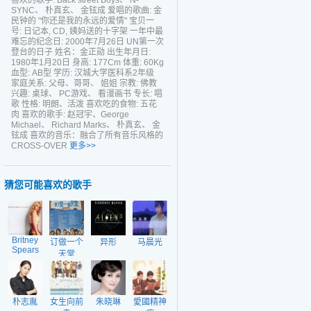
喜欢的歌手: Back street Boys、 N-
SYNC、 朴真玄、 金铉成 爱唱的歌曲: 金
民钟的 "你还是我的永远的爱情" 宝贝一
号: 日记本, CD, 姨妈送的十字架 一年中最
难忘的纪念日: 2000年7月26日 UN第一次
登台的日子 姓名：金正勋 出生年月日:
1980年1月20日 身高: 177Cm 体重: 60Kg
血型: AB型 学历: 汉城大学医科系2年级
家庭关系: 父母、哥哥、 姐姐 宗教: 佛教
兴趣: 桌球、 PC游戏、 看漫画书 专长: 唱
歌 性格: 明朗、活泼 喜欢吃的食物: 五花
肉 喜欢的歌手: 赵冠宇、George
Michael、 Richard Marks、 朴真玄、 金
铉成 喜欢的音乐：融合了所有音乐风格的
CROSS-OVER
更多>>
猜您可能喜欢的歌手
Britney
订做一个
异形
马晨光
Spears
天堂
朴志胤
女生向前
朱晓琳
愛國精神