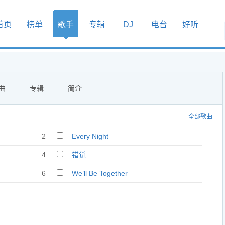
首页
榜单
歌手
专辑
DJ
电台
好听
曲
专辑
简介
全部歌曲
2
Every Night
4
错觉
6
We’ll Be Together