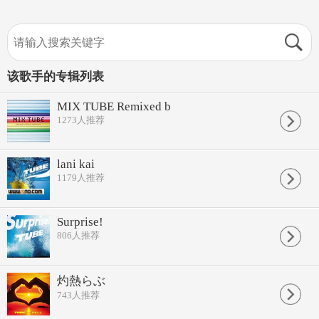
该歌手的专辑列表
MIX TUBE Remixed b
1273
人推荐
lani kai
1179
人推荐
Surprise!
806
人推荐
灼熱らぶ
743
人推荐