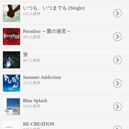
いつも、いつまでも (Single)
521
人推荐
Paradiso ～愛の迷宮～
487
人推荐
蛍
467
人推荐
Summer Addiction
455
人推荐
Blue Splash
418
人推荐
RE-CREATION