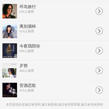
环岛旅行
626
人推荐
离别酒杯
619
人推荐
今夜我陪你
608
人推荐
歹势
484
人推荐
苦酒恋歌
410
人推荐
本页提供的是施文彬资料,施文彬歌曲,施文彬明星档案,施文彬专辑资料