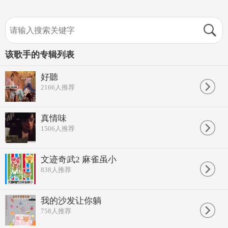
该歌手的专辑列表
好聽
2166
人推荐
真情味
1506
人推荐
文迹奇武2 麻雀虽小
838
人推荐
我的沙发让你躺
758
人推荐