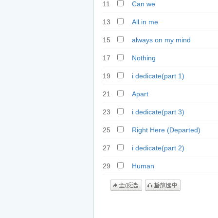
11
Can we
13
All in me
15
always on my mind
17
Nothing
19
i dedicate(part 1)
21
Apart
23
i dedicate(part 3)
25
Right Here (Departed)
27
i dedicate(part 2)
29
Human