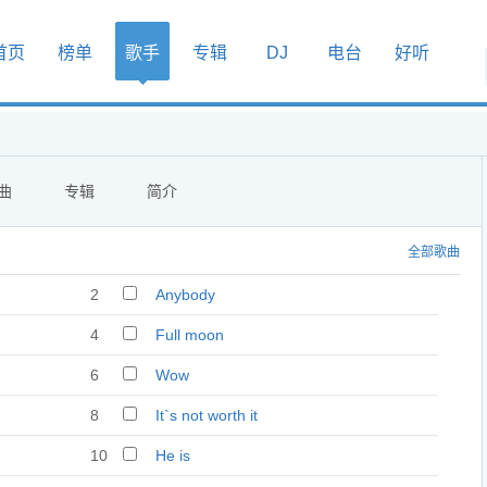
首页
榜单
歌手
专辑
DJ
电台
好听
曲
专辑
简介
全部歌曲
2
Anybody
4
Full moon
6
Wow
8
It`s not worth it
10
He is