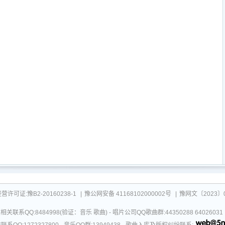
可证:豫B2-20160238-1
|
豫公网安备 41168102000002号
|
豫网文〔2023〕0
关联系QQ:8484998(验证：音乐 歌曲) - 唱片公司QQ歌曲群:44350288 64026