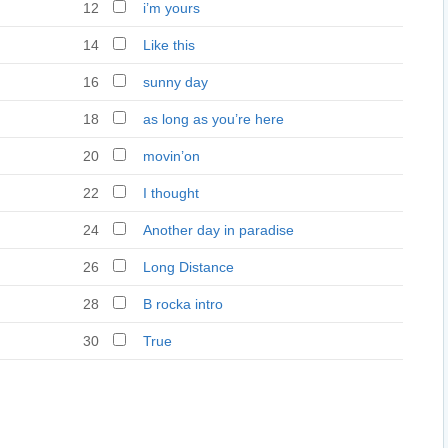
12
i’m yours
14
Like this
16
sunny day
18
as long as you’re here
20
movin’on
22
I thought
24
Another day in paradise
(bonus
26
Long Distance
28
B rocka intro
30
True