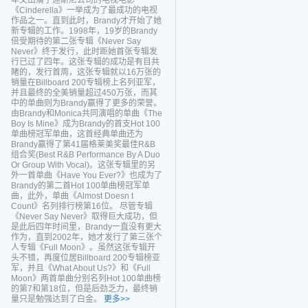
年又出演了迪斯尼公司的电视电影
《Cinderella》一举成为了最成功的电视
作品之一。直到此时，Brandy才开始了她
新专辑的工作。1998年，19岁的Brandy
倍受期待的第二张专辑《Never Say
Never》终于发行，此时距她首张专辑发
行已过了四年。这张专辑的成功是有目共
睹的，发行首周，这张专辑就以16万张的
销量在Billboard 200专辑榜上名列亚军，
并且最终的全美销量超过450万张，而其
中的单曲则为Brandy赢得了更多的荣誉。
由Brandy和Monica共同演唱的单曲《The
Boy Is Mine》成为Brandy的首支Hot 100
单曲榜冠军单曲，这首经典单曲还为
Brandy赢得了第41届格莱美奖最佳R&B
组合奖(Best R&B Performance By A Duo
Or Group With Vocal)。这张专辑里的另
外一首单曲《Have You Ever?》也成为了
Brandy的第二首Hot 100单曲榜冠军单
曲，此外，单曲《Almost Doesn t
Count》名列排行榜第16位。 尽管专辑
《Never Say Never》取得巨大成功，但
是此后四年时间里，Brandy一直没有更大
作为，直到2002年，她才发行了第三张个
人专辑《Full Moon》。虽然这张专辑开
头不错，再度位居Billboard 200专辑榜亚
军，并且《What About Us?》和《Full
Moon》两首单曲分别名列Hot 100单曲榜
的第7和第18位，但是后劲乏力，最终销
量只是勉强达到了白金。
更多>>