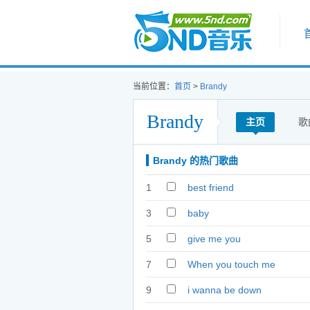
首页
当前位置：
首页
>
Brandy
Brandy
主页
歌
Brandy 的热门歌曲
1
best friend
3
baby
5
give me you
7
When you touch me
9
i wanna be down