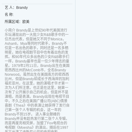
艺 人：Brandy
名 称:
所属区域：欧美
小简介 Brandy是上世纪90年代美国流行
乐坛涌现出的一大批少女R&B歌手中的一
位杰出代表，但是她又不同于Monica，
Ashanti，Mya等同时代歌手，Brandy不
仅是一名出色的歌手，同时还是一名多栖
明星，她在电视剧节目中也有着出色的发
挥。和90年代众多出色的少女R&B歌手们
一样，Brandy最早也是一位少年得志的童
星。1979年2月11日，Brandy出生在美国
密西西比州的McComb市，全名Brandy
Norwood。虽然出生在美国南方的密西西
比州，但是Brandy却成长于西海岸的加利
福尼亚州，在这里，她的演唱才华才第一
次为人们所注意。也正是在这里，她第一
次有了公开展示自己的机会，但是并不是
演唱，而是表演。Brandy出现在电视节目
中，不久之后在美国广播公司(ABC)情景
喜剧《Thea》中的表演让她获得了发行自
己第一张个人专辑的机会，这一年的
Brandy不到15岁。 进入事业颠峰的
Brandy并没有趁热发行第二张个人专辑，
而是再度亮相荧屏，加盟了Fox电视台的
电视剧《Moesha》的演出，随后在1997