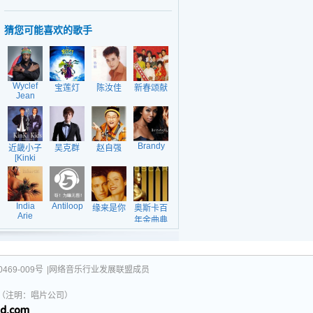
猜您可能喜欢的歌手
Wyclef
宝莲灯
陈汝佳
新春颂献
Jean
Brandy
近畿小子
吴克群
赵自强
[Kinki
Kids]
India
Antiloop
缘来是你
奥斯卡百
Arie
年金曲典
藏之八
469-009号
|网络音乐行业发展联盟成员
031（注明：唱片公司）