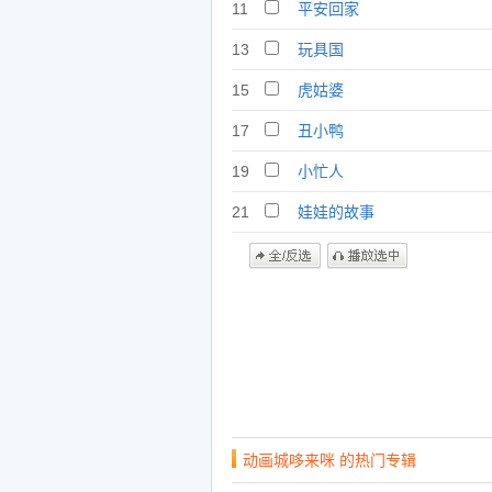
11
平安回家
13
玩具国
15
虎姑婆
17
丑小鸭
19
小忙人
21
娃娃的故事
动画城哆来咪 的热门专辑