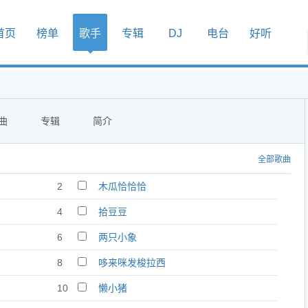
首页
榜单
歌手
专辑
DJ
电台
好听
曲
专辑
简介
全部歌曲
2
木瓜恰恰恰
4
拾豆豆
6
两只小象
8
哆来咪发梭拉西
10
懒小猪