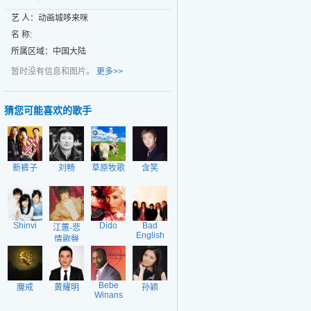
艺 人：动画城哆来咪
名 称:
所属区域：中国大陆
暂时没有信息和图片。
更多>>
猜您可能喜欢的歌手
新裤子
刘畅
草原牧歌
含笑
Shinvi
Dido
Bad
江蕙-悲
English
情歌聲
Bebe
魔戒
黄耀明
孙颖
Winans