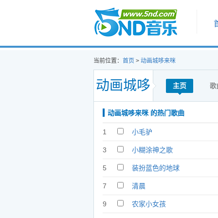
首页
当前位置：
首页
>
动画城哆来咪
动画城哆
主页
歌
动画城哆来咪 的热门歌曲
来咪
1
小毛驴
3
小糊涂神之歌
5
装扮蓝色的地球
7
清晨
9
农家小女孩