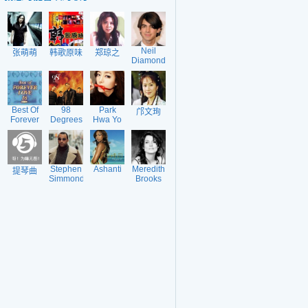
Neil
张萌萌
韩歌原味
郑琼之
Diamond
Best Of
98
Park
邝文珣
Forever
Degrees
Hwa Yo
Love 18
Bi
Stephen
Ashanti
Meredith
提琴曲
Simmonds
Brooks