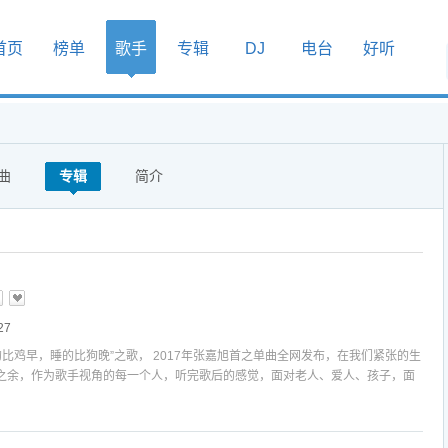
首页
榜单
歌手
专辑
DJ
电台
好听
曲
专辑
简介
27
的比鸡早，睡的比狗晚”之歌， 2017年张嘉旭首之单曲全网发布，在我们紧张的生
之余，作为歌手视角的每一个人，听完歌后的感觉，面对老人、爱人、孩子，面
友情，有一点淡淡的认同感，就像歌中所唱：“工作压力家庭负担有泪不轻弹，
懈把目标实现， 为你从早忙到晚