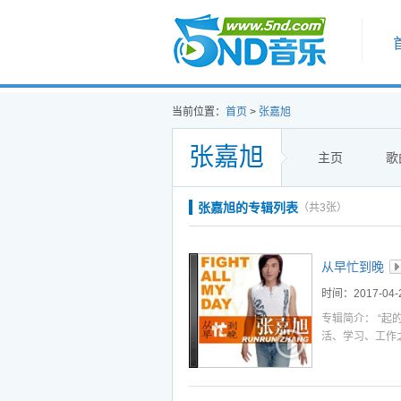
首页
当前位置：
首页
>
张嘉旭
张嘉旭
主页
歌
听
播
下
张嘉旭的专辑列表
（共3张）
听
播
下
听
播
下
从早忙到晚
听
播
下
时间：2017-04-
听
播
下
专辑简介： “起
活、学习、工作
选中
加入播放列表
对亲情、爱情、
埋在心里坚持不