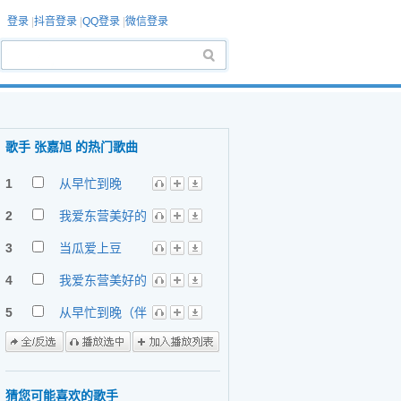
登录
|
抖音登录
|
QQ登录
|
微信登录
歌手 张嘉旭 的热门歌曲
1
从早忙到晚
2
我爱东营美好的
家园 - 张嘉旭&
肖鹭丹
3
当瓜爱上豆
4
我爱东营美好的
家园（伴奏） -
张嘉旭&肖鹭丹
5
从早忙到晚（伴
奏）
猜您可能喜欢的歌手