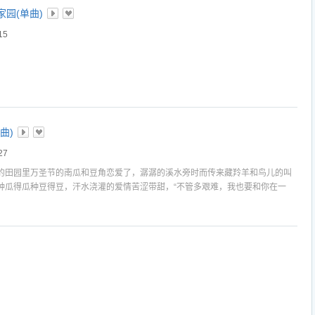
园(单曲)
15
曲)
27
的田园里万圣节的南瓜和豆角恋爱了，潺潺的溪水旁时而传来藏羚羊和鸟儿的叫
种瓜得瓜种豆得豆，汗水浇灌的爱情苦涩带甜，“不管多艰难，我也要和你在一
” 作品前奏和主歌部分加了不同的音效，大家听起来会有情景和画面的感觉。举一个