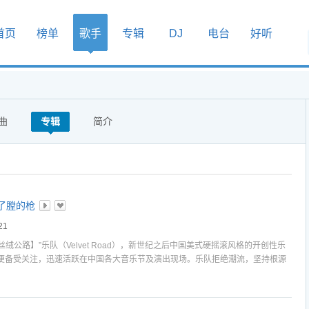
首页
榜单
歌手
专辑
DJ
电台
好听
曲
专辑
简介
了膛的枪
21
绒公路】”乐队（Velvet Road），新世纪之后中国美式硬摇滚风格的开创性乐
便备受关注，迅速活跃在中国各大音乐节及演出现场。乐队拒绝潮流，坚持根源
统硬摇滚的基础上发展进化