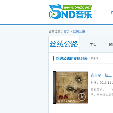
首页
当前位置：
首页
>
丝绒公路
丝绒公路
主页
歌
听
播
下
丝绒公路的专辑列表
（共1张）
听
播
下
听
播
下
青青是一把上
听
播
下
时间：2013-11-
听
播
下
专辑简介： “丝
队。自出道以来
听
播
下
摇滚精神，在传
听
播
下