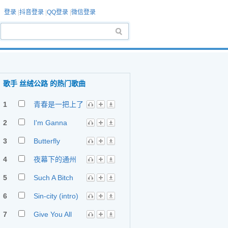
登录
|
抖音登录
|
QQ登录
|
微信登录
歌手 丝绒公路 的热门歌曲
1
青春是一把上了
膛的枪
2
I'm Ganna
Leave
3
Butterfly
4
夜幕下的通州
5
Such A Bitch
6
Sin-city (intro)
7
Give You All