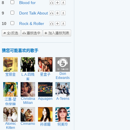
8
Blood for
Blood(unforgiven)
9
Dont Talk About
Money
10
Rock & Roller
猜您可能喜欢的歌手
Don
宝丽金
L.A.四贱
星盒子
Edwards
客
Christina
Aquagen
A-Teens
江蕙-望
Milian
你早歸
Atomic
Cinnamon
孙淑媚
何美玲
Kitten